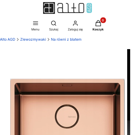
Produkty w koszyku:
Otwórz wyszukiwarkę
Menu
Szukaj
Zaloguj się
Koszyk
Alto AGD
Zlewozmywaki
Na równi z blatem