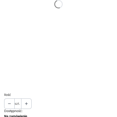
Deska
Opcjonalne
Wybierz
Rollmata
Opcjonalne
Wybierz
Korek pop-up
Opcjonalne
Wybierz
Korek odpływu
Opcjonalne
Wybierz
Ilość
szt.
Dostępność:
Na zamówienie