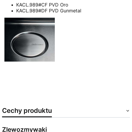
KACL.989#CF PVD Oro
KACL.989#DF PVD Gunmetal
Cechy produktu
Zlewozmywaki