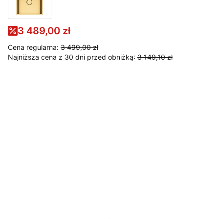
3 489,00 zł
Cena regularna:
3 499,00 zł
Najniższa cena z 30 dni przed obniżką:
3 149,10 zł
Wybierz wariant produktu:
Poszczególne warianty mogą różnić się ceną
*
Syfon
Wybierz
Durszlak
Opcjonalne
Wybierz
Ociekacz
Opcjonalne
Wybierz