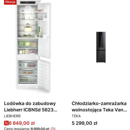
Okazja
Lodówka do zabudowy
Chłodziarko-zamrażarka
Liebherr ICBNSd 5623
wolnostojąca Teka Van
PRODUCENT
PRODUCENT
plus BioFresh NoFrost
Gogh RBF 88670 VG
LIEBHERR
TEKA
Cena promocyjna
Cena
6 849,00 zł
5 299,00 zł
Cena regularna:
6 999,00 zł
-2%