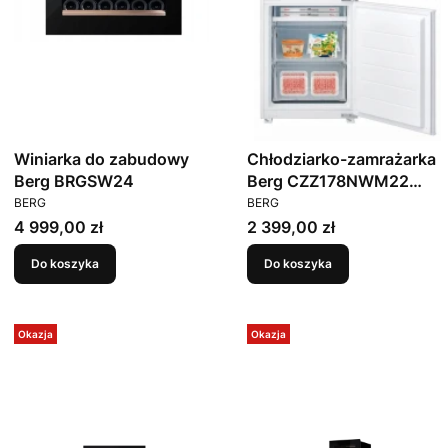
Winiarka do zabudowy
Chłodziarko-zamrażarka
Berg BRGSW24
Berg CZZ178NWM22
PRODUCENT
PRODUCENT
178cm
BERG
BERG
Cena
Cena
4 999,00 zł
2 399,00 zł
Do koszyka
Do koszyka
Okazja
Okazja