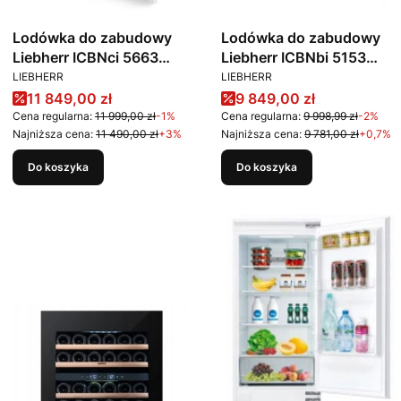
Lodówka do zabudowy
Lodówka do zabudowy
Liebherr ICBNci 5663
Liebherr ICBNbi 5153
PRODUCENT
PRODUCENT
Prime BioFresh NoFrost
Prime BioFresh NoFrost
LIEBHERR
LIEBHERR
Cena promocyjna
Cena promocyjna
11 849,00 zł
9 849,00 zł
Cena regularna:
11 999,00 zł
-1%
Cena regularna:
9 998,99 zł
-2%
Najniższa cena:
11 490,00 zł
+3%
Najniższa cena:
9 781,00 zł
+0,7%
Do koszyka
Do koszyka