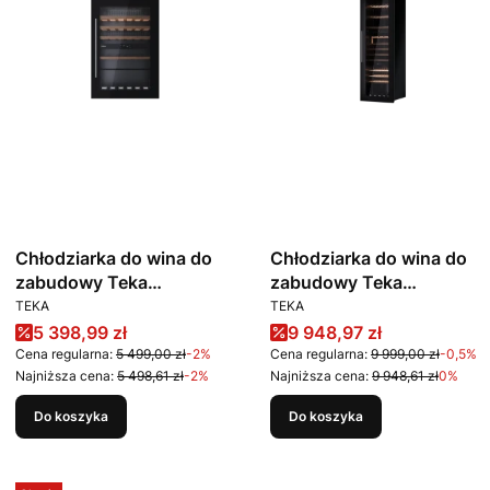
Chłodziarka do wina do
Chłodziarka do wina do
zabudowy Teka
zabudowy Teka
PRODUCENT
PRODUCENT
Sommelier RVI 20046
Sommelier RVI 30097
TEKA
TEKA
GBK
GBK
Cena promocyjna
Cena promocyjna
5 398,99 zł
9 948,97 zł
Cena regularna:
5 499,00 zł
-2%
Cena regularna:
9 999,00 zł
-0,5%
Najniższa cena:
5 498,61 zł
-2%
Najniższa cena:
9 948,61 zł
0%
Do koszyka
Do koszyka