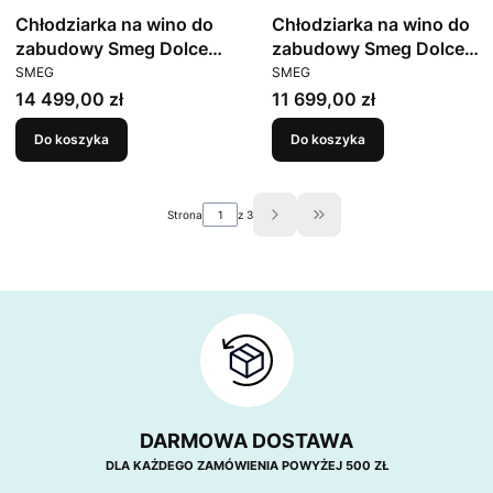
Chłodziarka na wino do
Chłodziarka na wino do
zabudowy Smeg Dolce
zabudowy Smeg Dolce
PRODUCENT
PRODUCENT
Still Novo CVI638LN3
Still Novo CVI621NR3 45
SMEG
SMEG
cm
Cena
Cena
14 499,00 zł
11 699,00 zł
Do koszyka
Do koszyka
Strona
z 3
Przejdź do ostatniej stron
DARMOWA DOSTAWA
DLA KAŻDEGO ZAMÓWIENIA POWYŻEJ 500 ZŁ