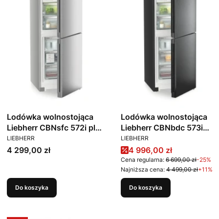
Lodówka wolnostojąca
Lodówka wolnostojąca
Liebherr CBNsfc 572i plus
Liebherr CBNbdc 573i
PRODUCENT
PRODUCENT
BioFresh NoFrost
plus BioFresh NoFrost
LIEBHERR
LIEBHERR
Cena
Cena promocyjna
4 299,00 zł
4 996,00 zł
Cena regularna:
6 699,00 zł
-25%
Najniższa cena:
4 499,00 zł
+11%
Do koszyka
Do koszyka