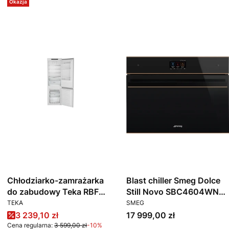
Okazja
Chłodziarko-zamrażarka
Blast chiller Smeg Dolce
do zabudowy Teka RBF
Still Novo SBC4604WNR
PRODUCENT
PRODUCENT
73351 FI WH
45 cm
TEKA
SMEG
Cena promocyjna
Cena
3 239,10 zł
17 999,00 zł
Cena regularna:
3 599,00 zł
-10%