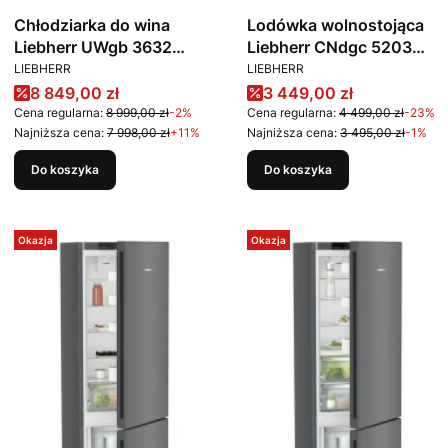
Chłodziarka do wina
Lodówka wolnostojąca
Liebherr UWgb 3632
Liebherr CNdgc 5203
PRODUCENT
PRODUCENT
Vinidor
Pure NoFrost
LIEBHERR
LIEBHERR
Cena promocyjna
Cena promocyjna
8 849,00 zł
3 449,00 zł
Cena regularna:
8 999,00 zł
-2%
Cena regularna:
4 499,00 zł
-23%
Najniższa cena:
7 998,00 zł
+11%
Najniższa cena:
3 495,00 zł
-1%
Do koszyka
Do koszyka
Okazja
Okazja