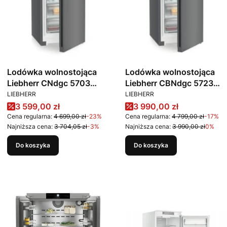
Lodówka wolnostojąca
Lodówka wolnostojąca
Liebherr CNdgc 5703
Liebherr CBNdgc 5723
PRODUCENT
PRODUCENT
Pure NoFrost
Plus BioFresh NoFrost
LIEBHERR
LIEBHERR
Cena promocyjna
Cena promocyjna
3 599,00 zł
3 990,00 zł
Cena regularna:
4 699,00 zł
-23%
Cena regularna:
4 799,00 zł
-17%
Najniższa cena:
3 704,05 zł
-3%
Najniższa cena:
3 990,00 zł
0%
Do koszyka
Do koszyka