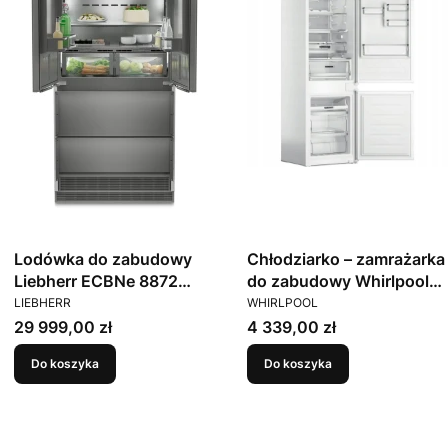
Lodówka do zabudowy
Chłodziarko – zamrażarka
Liebherr ECBNe 8872
do zabudowy Whirlpool
PRODUCENT
PRODUCENT
BioFresh NoFrost
WHC18 T574 P
LIEBHERR
WHIRLPOOL
Cena
Cena
29 999,00 zł
4 339,00 zł
Do koszyka
Do koszyka