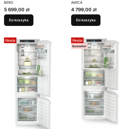
PRODUCENT
PRODUCENT
CZW190NBG03 190 cm
BK3717.5FZNBk STUDIO
BERG
AMICA
Szerokość 75 cm
Cena
Cena
5 699,00 zł
4 799,00 zł
Do koszyka
Do koszyka
Okazja
Okazja
Bestseller