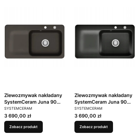
Zlewozmywak nakładany
Zlewozmywak nakładany
SystemCeram Juna 90
SystemCeram Juna 90
PRODUCENT
PRODUCENT
Siena 65 Prawa komora
Nero 68 Prawa komora
SYSTEMCERAM
SYSTEMCERAM
Cena
Cena
3 690,00 zł
3 690,00 zł
Zobacz produkt
Zobacz produkt