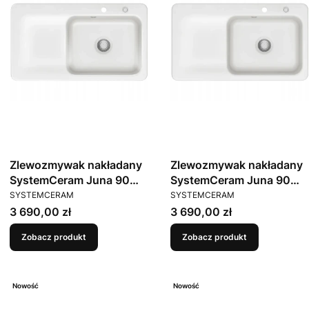
Zlewozmywak nakładany
Zlewozmywak nakładany
SystemCeram Juna 90
SystemCeram Juna 90
PRODUCENT
PRODUCENT
Gronland 12 Prawa
Polar 13 Prawa komora
SYSTEMCERAM
SYSTEMCERAM
komora
Cena
Cena
3 690,00 zł
3 690,00 zł
Zobacz produkt
Zobacz produkt
Nowość
Nowość