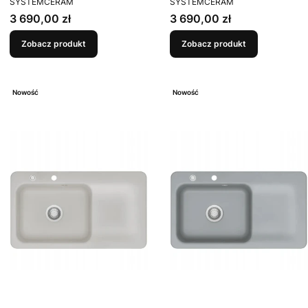
Siena 65 Lewa komora
Nero 68 Lewa komora
SYSTEMCERAM
SYSTEMCERAM
Cena
Cena
3 690,00 zł
3 690,00 zł
Zobacz produkt
Zobacz produkt
Nowość
Nowość