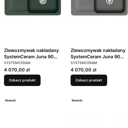
Zlewozmywak nakładany
Zlewozmywak nakładany
SystemCeram Juna 90
SystemCeram Juna 90
PRODUCENT
PRODUCENT
Eibe 56 Prawa komora
Lava 80 Prawa komora
SYSTEMCERAM
SYSTEMCERAM
Cena
Cena
4 070,00 zł
4 070,00 zł
Zobacz produkt
Zobacz produkt
Nowość
Nowość