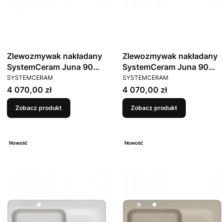
Zlewozmywak nakładany
Zlewozmywak nakładany
SystemCeram Juna 90
SystemCeram Juna 90
PRODUCENT
PRODUCENT
Magnolie 10 Lewa komora
Jasmin 19 Lewa komora
SYSTEMCERAM
SYSTEMCERAM
Cena
Cena
4 070,00 zł
4 070,00 zł
Zobacz produkt
Zobacz produkt
Nowość
Nowość