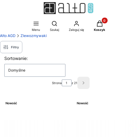
Produkty w koszyku:
Otwórz wyszukiwarkę
Menu
Szukaj
Zaloguj się
Koszyk
Alto AGD
Zlewozmywaki
Filtry
Lista produktów
Sortowanie:
Domyślne
Strona
z 21
Następne produkty
Nowość
Nowość