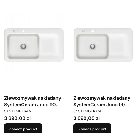
Zlewozmywak nakładany
Zlewozmywak nakładany
SystemCeram Juna 90
SystemCeram Juna 90
PRODUCENT
PRODUCENT
Gronland 12 Lewa komora
Polar 13 Lewa komora
SYSTEMCERAM
SYSTEMCERAM
Cena
Cena
3 690,00 zł
3 690,00 zł
Zobacz produkt
Zobacz produkt