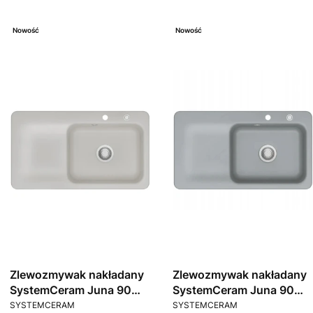
Nowość
Nowość
Zlewozmywak nakładany
Zlewozmywak nakładany
SystemCeram Juna 90
SystemCeram Juna 90
PRODUCENT
PRODUCENT
Alu 76 Prawa komora
Titan 78 Prawa komora
SYSTEMCERAM
SYSTEMCERAM