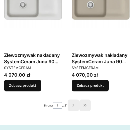
Zlewozmywak nakładany
Zlewozmywak nakładany
SystemCeram Juna 90
SystemCeram Juna 90
PRODUCENT
PRODUCENT
Satin 20 Lewa komora
Fango 23 Lewa komora
SYSTEMCERAM
SYSTEMCERAM
Cena
Cena
4 070,00 zł
4 070,00 zł
Zobacz produkt
Zobacz produkt
Strona
z 21
Przejdź do ostatniej stron