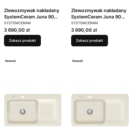
Zlewozmywak nakładany
Zlewozmywak nakładany
SystemCeram Juna 90
SystemCeram Juna 90
PRODUCENT
PRODUCENT
Alu 76 Lewa komora
Titan 78 Lewa komora
SYSTEMCERAM
SYSTEMCERAM
Cena
Cena
3 690,00 zł
3 690,00 zł
Zobacz produkt
Zobacz produkt
Nowość
Nowość