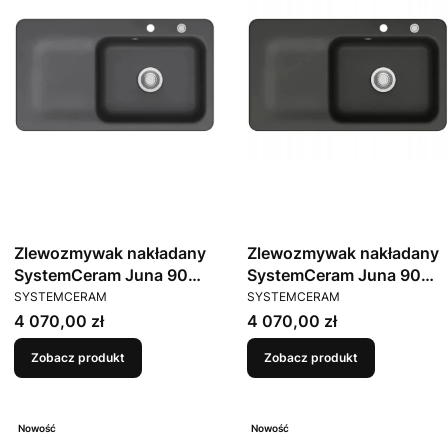
Zlewozmywak nakładany
Zlewozmywak nakładany
SystemCeram Juna 90
SystemCeram Juna 90
PRODUCENT
PRODUCENT
Schiefer 85 Prawa komora
Nigra 87 Prawa komora
SYSTEMCERAM
SYSTEMCERAM
Cena
Cena
4 070,00 zł
4 070,00 zł
Zobacz produkt
Zobacz produkt
Nowość
Nowość