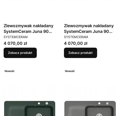
Zlewozmywak nakładany
Zlewozmywak nakładany
SystemCeram Juna 90
SystemCeram Juna 90
PRODUCENT
PRODUCENT
Satin 20 Prawa komora
Fango 23 Prawa komora
SYSTEMCERAM
SYSTEMCERAM
Cena
Cena
4 070,00 zł
4 070,00 zł
Zobacz produkt
Zobacz produkt
Nowość
Nowość