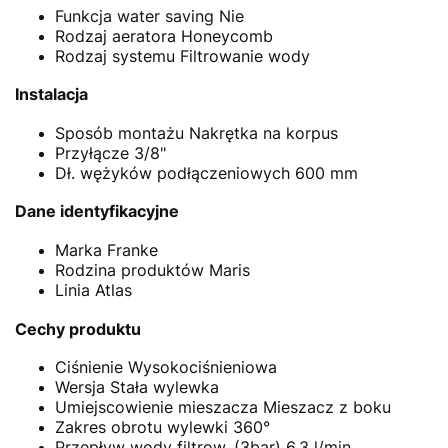
Funkcja water saving
Nie
Rodzaj aeratora
Honeycomb
Rodzaj systemu
Filtrowanie wody
Instalacja
Sposób montażu
Nakrętka na korpus
Przyłącze
3/8"
Dł. wężyków podłączeniowych
600 mm
Dane identyfikacyjne
Marka
Franke
Rodzina produktów
Maris
Linia
Atlas
Cechy produktu
Ciśnienie
Wysokociśnieniowa
Wersja
Stała wylewka
Umiejscowienie mieszacza
Mieszacz z boku
Zakres obrotu wylewki
360°
Przepływ wody filtrow. (3bar)
6.3 l/min