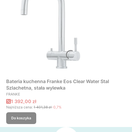
Bateria kuchenna Franke Eos Clear Water Stal
Szlachetna, stała wylewka
PRODUCENT
FRANKE
Cena promocyjna
1 392,00 zł
Najniższa cena:
1 401,38 zł
-0,7%
Do koszyka