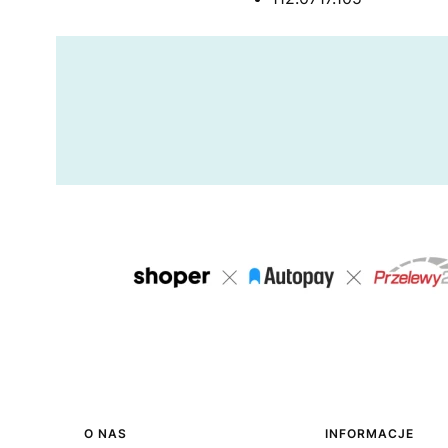
Linki w stopce
O NAS
INFORMACJE