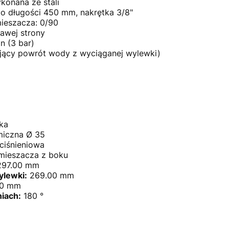
onana ze stali
o długości 450 mm, nakrętka 3/8"
mieszacza: 0/90
awej strony
n (3 bar)
jący powrót wody z wyciąganej wylewki)
ka
miczna Ø 35
iśnieniowa
mieszacza z boku
97.00 mm
ylewki:
269.00 mm
00 mm
iach:
180 °