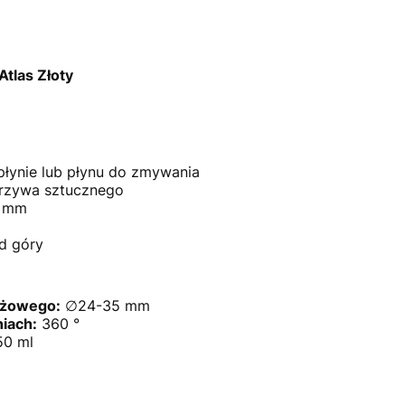
tlas Złoty
łynie lub płynu do zmywania
orzywa sztucznego
5 mm
d góry
ażowego:
∅24-35 mm
iach:
360 °
0 ml