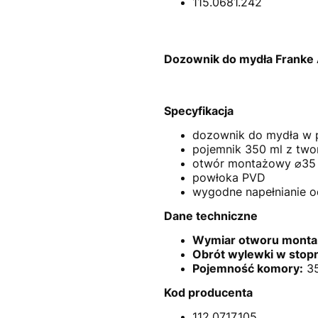
115.0681.242
Dozownik do mydła Franke A
Specyfikacja
dozownik do mydła w p
pojemnik 350 ml z tw
otwór montażowy ⌀3
powłoka PVD
wygodne napełnianie o
Dane techniczne
Wymiar otworu mont
Obrót wylewki w stopn
Pojemność komory:
35
Kod producenta
112.0717.105