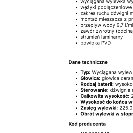
wyciągana wylewka wyk
wężyki podłączeniowe 
zakres ruchu dźwigni 
montaż mieszacza z pr
przepływ wody 9,7 l/mi
zawór zwrotny (odcina
strumień laminarny
powłoka PVD
Dane techniczne
Typ:
Wyciągana wylew
Głowica:
głowica cera
Rodzaj baterii:
wysokoc
Sterowanie:
dźwignia 
Całkowita wysokość:
2
Wysokość do końca w
Zasięg wylewki:
225.
Obrót wylewki w stopn
Kod producenta