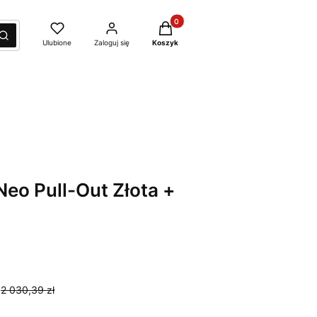
Produkty w koszyku: 0. Zobacz sz
yść
Szukaj
Ulubione
Zaloguj się
Koszyk
Neo Pull-Out Złota +
2 030,39 zł