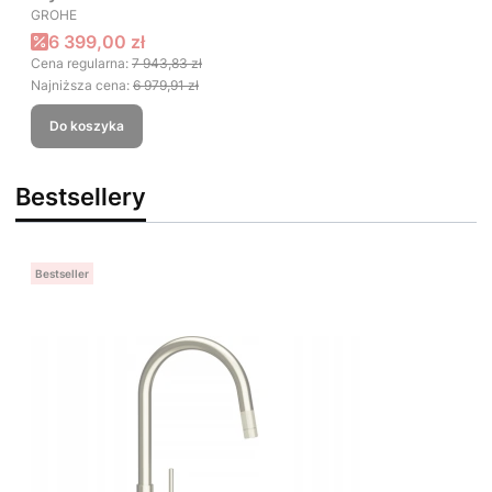
PRODUCENT
GROHE
Cena promocyjna
6 399,00 zł
Cena regularna:
7 943,83 zł
Najniższa cena:
6 979,91 zł
Do koszyka
Bestsellery
Bestseller